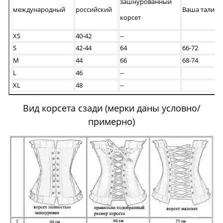
зашнурованный
международный
российский
Ваша талия
корсет
XS
40-42
--
S
42-44
64
66-72
M
44
66
68-74
L
46
--
XL
48
--
Вид корсета сзади (мерки даны условно/
примерно)