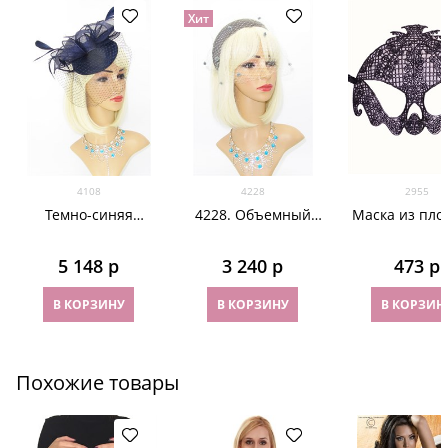
Хит
4108
4228
2955
Темно-синяя
4228. Объемный
Маска из пло
шляпка с вуалью
бархатный ободок с
кружева
Айлин
вуалью
серебрист
5 148
 р
3 240
 р
473
 р
череп. 29
В КОРЗИНУ
В КОРЗИНУ
В КОРЗИН
Похожие товары