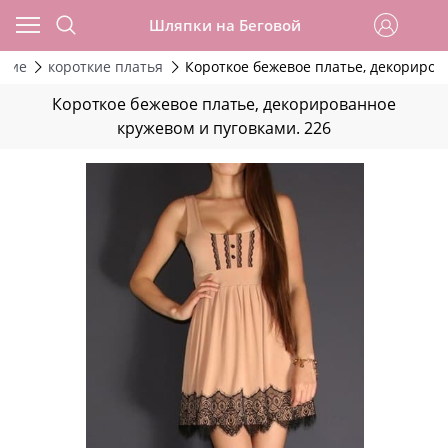
Шляпки на Беговой
ские
короткие платья
Короткое бежевое платье, декориров
Короткое бежевое платье, декорированное
кружевом и пуговками. 226