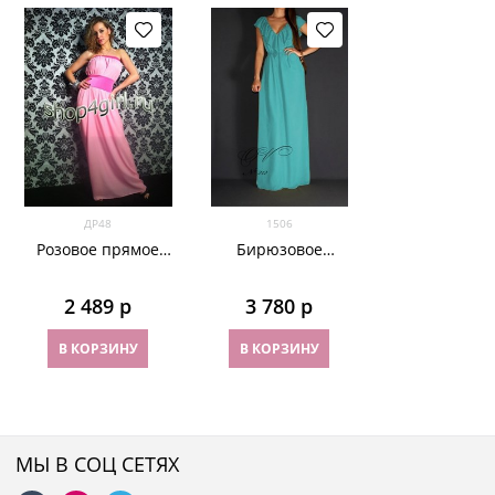
ДР48
1506
Розовое прямое
Бирюзовое
шифоновое платье
шифоновое платье
с широким поясом
в пол с воланами.
2 489
 р
3 780
 р
212
В КОРЗИНУ
В КОРЗИНУ
МЫ В СОЦ СЕТЯХ