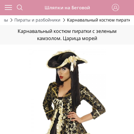
Шляпки на Беговой
тюмы
Пираты и разбойники
Карнавальный костюм пиратки 
Карнавальный костюм пиратки с зеленым
камзолом. Царица морей