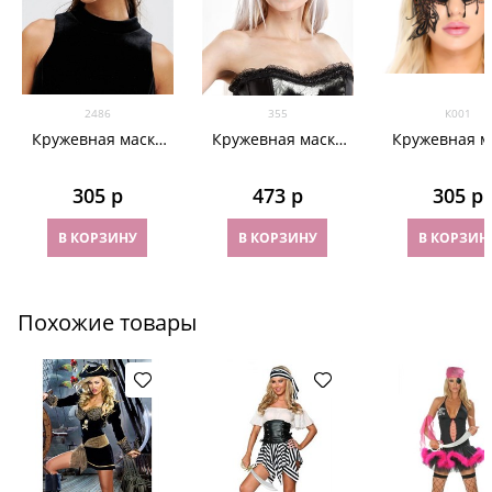
2486
355
К001
Кружевная маска
Кружевная маска
Кружевная м
2486
на глаза Черный
для глаз
Череп
305
 р
473
 р
305
 р
В КОРЗИНУ
В КОРЗИНУ
В КОРЗИН
Похожие товары