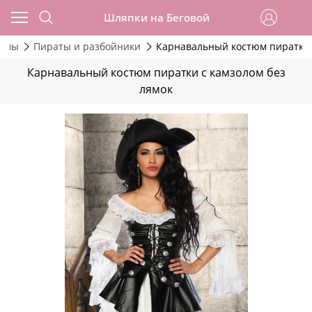
Шляпки на Беговой
тюмы
Пираты и разбойники
Карнавальный костюм пиратки 
Карнавальный костюм пиратки с камзолом без
лямок