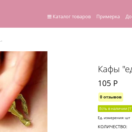
Каталог товаров
Примерка
До
г"
Кафы "е
105
 Р
0 отзывов
Есть в наличии (
1
Ед. измерения:
шт
КОЛИЧЕСТВО: