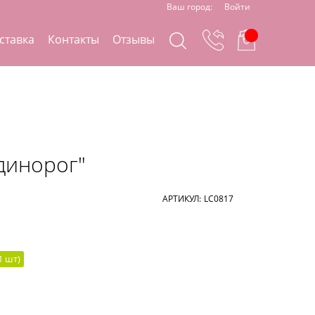
Ваш город:
Войти
ставка
Контакты
Отзывы
динорог"
АРТИКУЛ:
LC0817
1
шт
)