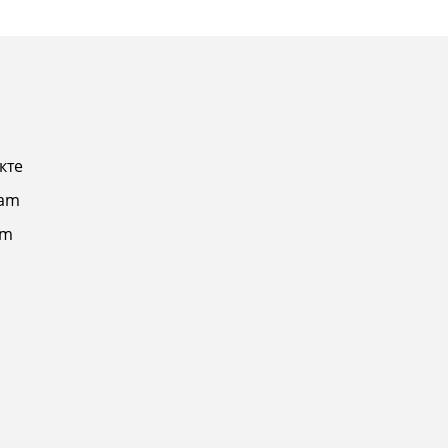
кте
ram
am