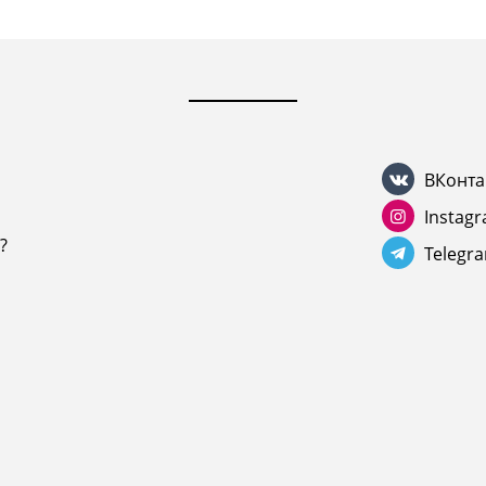
ВКонта
Instag
?
Telegr