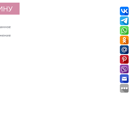
ИНУ
ранное
внение