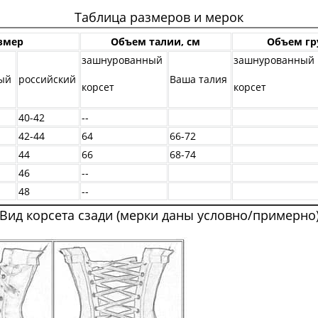
Таблица размеров и мерок
змер
Объем талии, см
Объем гр
зашнурованный
зашнурованный
ый
российский
Ваша талия
корсет
корсет
40-42
--
42-44
64
66-72
44
66
68-74
46
--
48
--
Вид корсета сзади (мерки даны условно/примерно