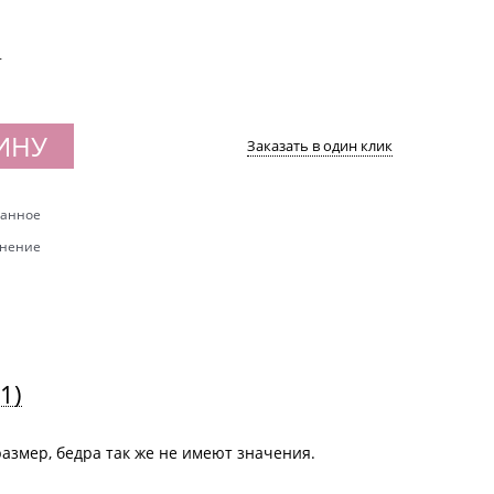
т
ИНУ
Заказать в один клик
ранное
внение
(1)
размер, бедра так же не имеют значения.