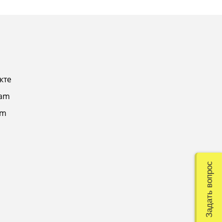
кте
ram
am
Задать вопрос