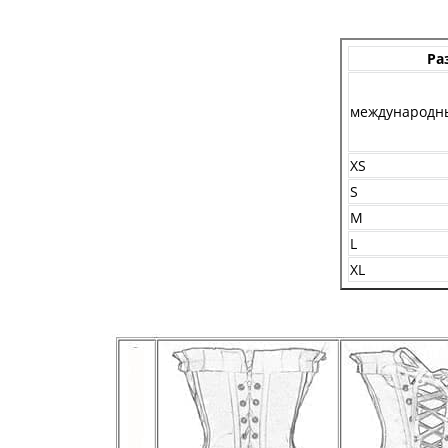
Ра
международн
XS
S
M
L
XL