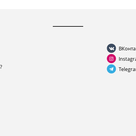
ВКонта
Instag
?
Telegr