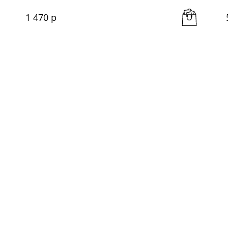
1 470
 р