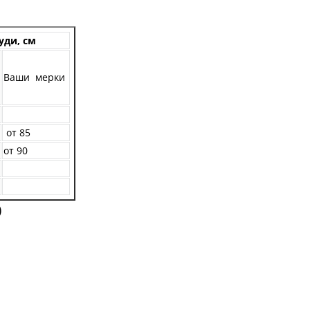
уди, см
Ваши мерки
от 85
от 90
)