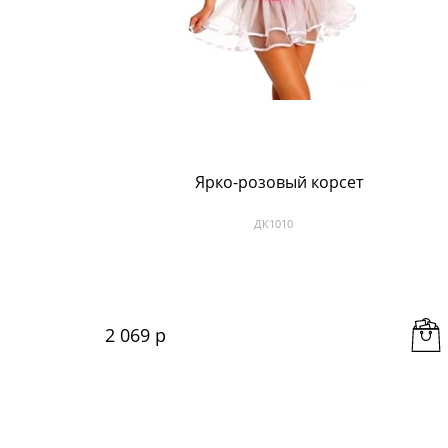
Ярко-розовый корсет
ДК1010
2 069
 р