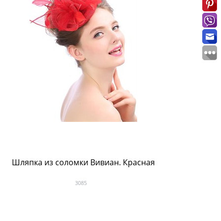
Шляпка из соломки Вивиан. Красная
Мал
3085