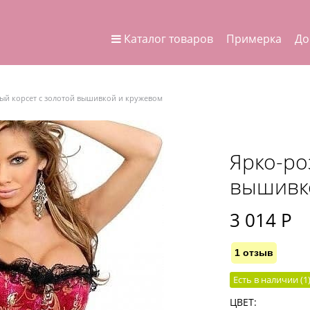
Каталог товаров
Примерка
До
ый корсет с золотой вышивкой и кружевом
Ярко-ро
вышивк
3 014
 Р
1 отзыв
Есть в наличии (
1
ЦВЕТ: