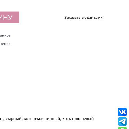
ИНУ
Заказать в один клик
ранное
внение
оть, сырный, хоть земляничный, хоть плюшевый