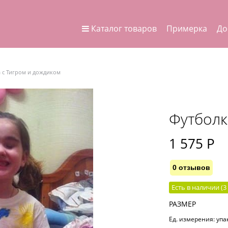
Каталог товаров
Примерка
До
 с Тигром и дождиком
Футболк
1 575
 Р
0 отзывов
Есть в наличии (
3
РАЗМЕР
Ед. измерения:
упа