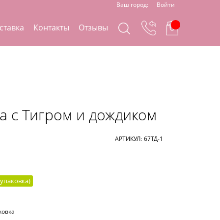
Ваш город:
Войти
ставка
Контакты
Отзывы
а с Тигром и дождиком
АРТИКУЛ:
67ТД-1
упаковка
)
ковка