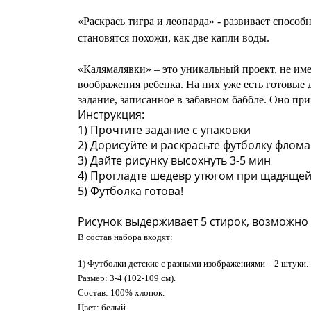
«Раскрась тигра и леопарда» - развивает спосо
становятся похожи, как две капли воды.
«Калямалявки» – это уникальный проект, не име
воображения ребенка. На них уже есть готовые 
задание, записанное в забавном баббле. Оно пр
Инструкция:
1) Прочтите задание с упаковки
2) Дорисуйте и раскрасьте футболку флом
3) Дайте рисунку высохнуть 3-5 мин
4) Прогладте шедевр утюгом при щадящей
5) Футболка готова!
Рисунок выдерживает 5 стирок, возможно б
В состав набора входят:
1) Футболки детские с разными изображениями – 2 штуки.
Размер: 3-4 (102-109 см)
.
С
остав: 100% хлопок.
Цвет: белый.