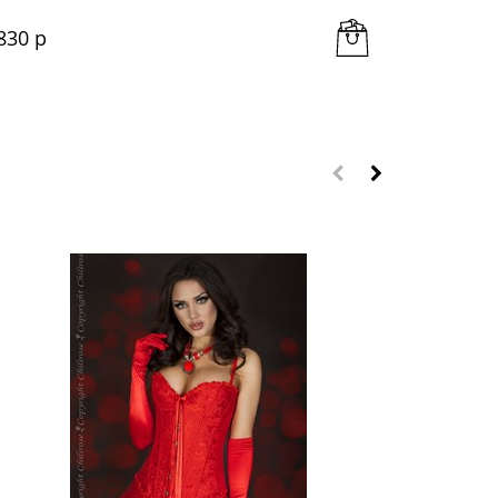
830
 р
3 102
 