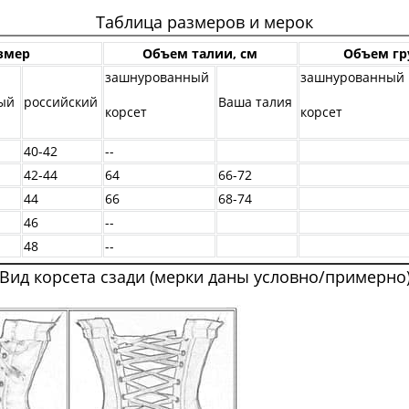
Таблица размеров и мерок
змер
Объем талии, см
Объем гр
зашнурованный
зашнурованный
ый
российский
Ваша талия
корсет
корсет
40-42
--
42-44
64
66-72
44
66
68-74
46
--
48
--
Вид корсета сзади (мерки даны условно/примерно