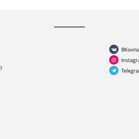
ВКонта
Instag
?
Telegr