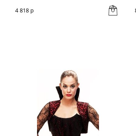
4 818
 р