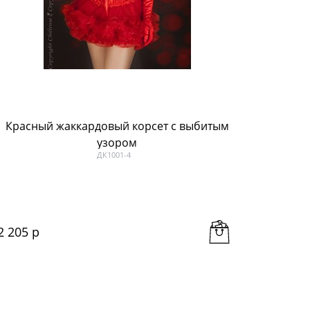
Красный жаккардовый корсет с выбитым
Алый 
узором
ДК1001-4
2 205
 р
2 069
 