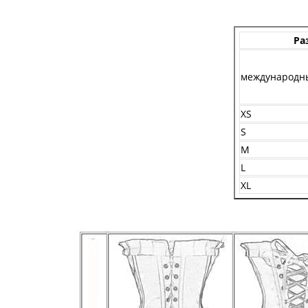
Ра
международн
XS
S
M
L
XL