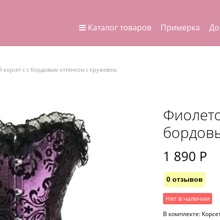
Каталог товаров
Примерка
До
 корсет с с бордовым оттенком с кружевом.
Фиолето
бордовы
1 890
 Р
0 отзывов
Нет в наличии
В комплекте:
Корсе