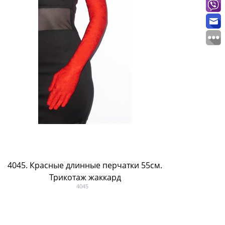
4045. Красные длинные перчатки 55см.
4213. 
Трикотаж жаккард
4045