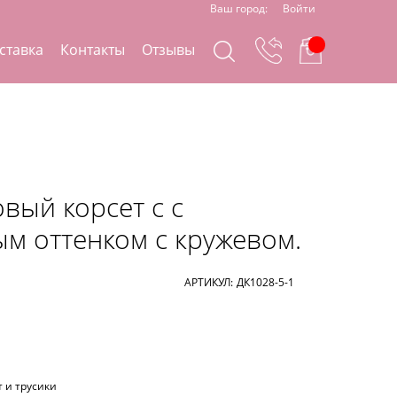
Ваш город:
Войти
ставка
Контакты
Отзывы
вый корсет с с
м оттенком с кружевом.
АРТИКУЛ:
ДК1028-5-1
т и трусики