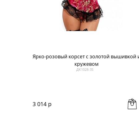
Ярко-розовый корсет с золотой вышивкой 
кружевом
ДК1028-3S
3 014
 р