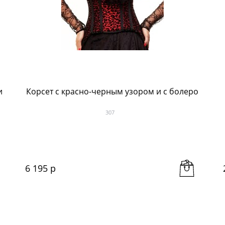
и
Корсет с красно-черным узором и с болеро
307
6 195
 р