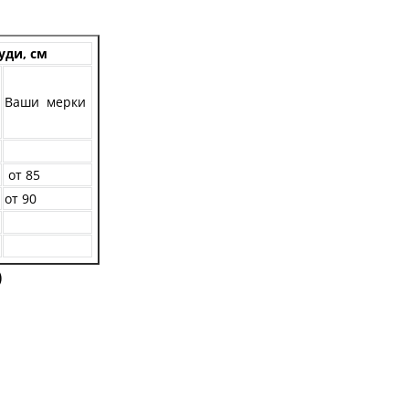
уди, см
Ваши мерки
от 85
от 90
)