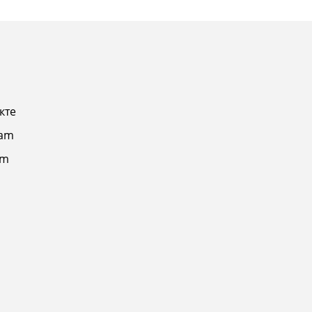
кте
ram
am