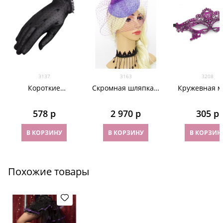
3137
3163
3208
Короткие
Скромная шляпка с
Кружевная м
прозрачные
вуалью.
темная фуксия
перчатки с
Фиолетовая
578
 р
2 970
 р
305
 р
плейбойчиками. 6
цветов
В КОРЗИНУ
В КОРЗИНУ
В КОРЗИН
Похожие товары