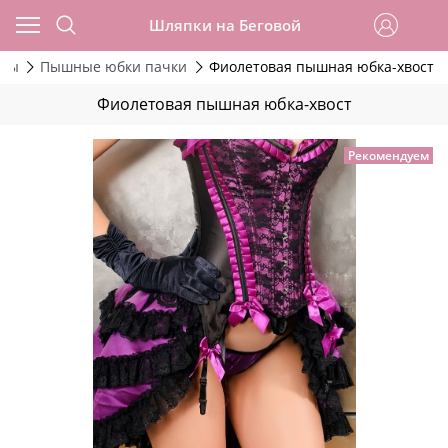
Шляпки на Беговой
юмы
Пышные юбки пачки
Фиолетовая пышная юбка-хвост
Фиолетовая пышная юбка-хвост
Рекомендуем