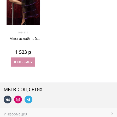
HG4914
Многослойный
шлейф из сетки с
фиолетовой лентой
1 523
 р
с юбкой
В КОРЗИНУ
МЫ В СОЦ СЕТЯХ
Информация