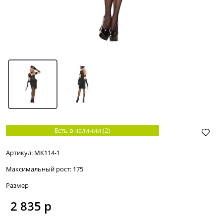
Есть в наличии (
2
)
Артикул:
МК114-1
Максимальный рост:
175
Размер
2 835
 р