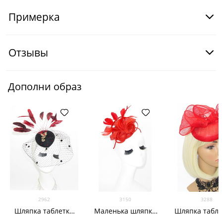
Примерка
Отзывы
Дополни образ
2962
3150
3288
Шляпка таблетка
Маленька шляпка
Шляпка табле
капелька с вуалью
таблетка Тринити.
объемным ба