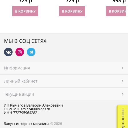
725
 р
725
 р
998
 р
палец
В КОРЗИНУ
В КОРЗИНУ
В КОРЗИН
МЫ В СОЦ СЕТЯХ
Информация
Личный кабинет
Текущие акции
ИП Рычагов Валерий Алексеевич
ОГРНИП 325774600922378
Задать вопрос
ИНН 772795964282
Запуск интернет магазина
© 2026