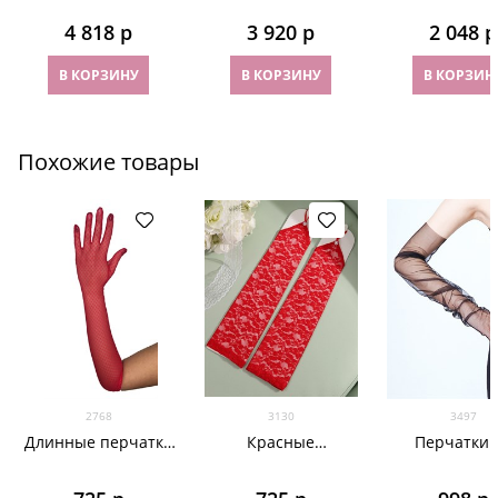
и красной брошью
Красный
Аманда. Кра
4 818
 р
3 920
 р
2 048
 р
В КОРЗИНУ
В КОРЗИНУ
В КОРЗИН
Похожие товары
2768
3130
3497
Длинные перчатки
Красные
Перчатки 
из сетки "мушка".
кружевные
фатина 70 см
Красные
перчатки на один
узкую рук