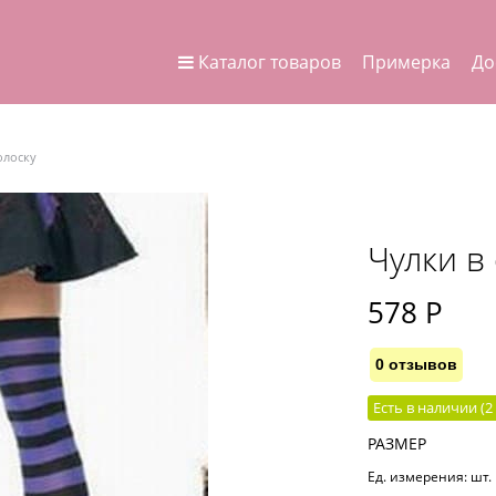
Каталог товаров
Примерка
До
олоску
Чулки в
578
 Р
0 отзывов
Есть в наличии (
2
РАЗМЕР
Ед. измерения:
шт.