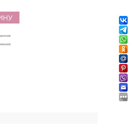
ИНУ
ранное
внение