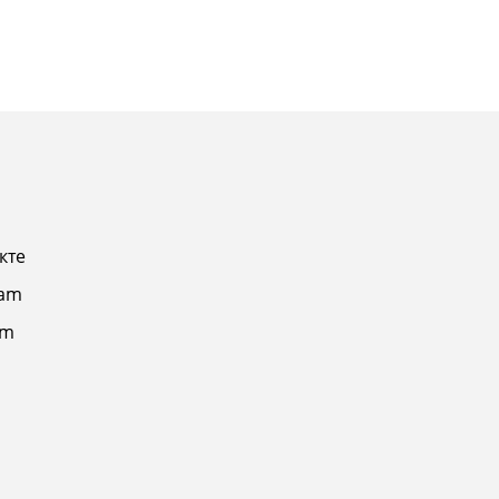
кте
ram
am