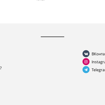
ВКонта
Instag
?
Telegr