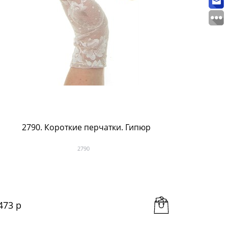
2790. Короткие перчатки. Гипюр
Длинны
2790
473
 р
1 418
 