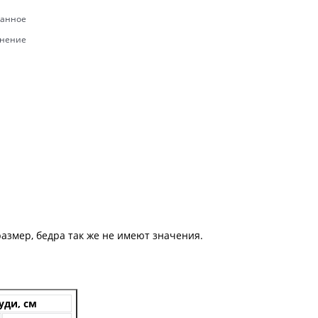
ранное
внение
размер, бедра так же не имеют значения.
уди, см