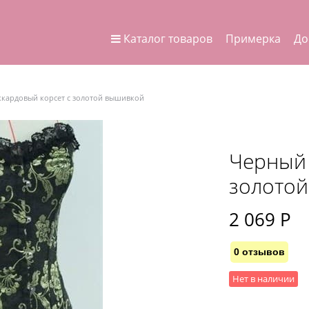
Каталог товаров
Примерка
До
кардовый корсет с золотой вышивкой
Черный 
золото
2 069
 Р
0 отзывов
Нет в наличии