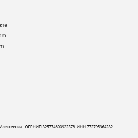
кте
ram
am
 Алексеевич ОГРНИП 325774600922378 ИНН 772795964282