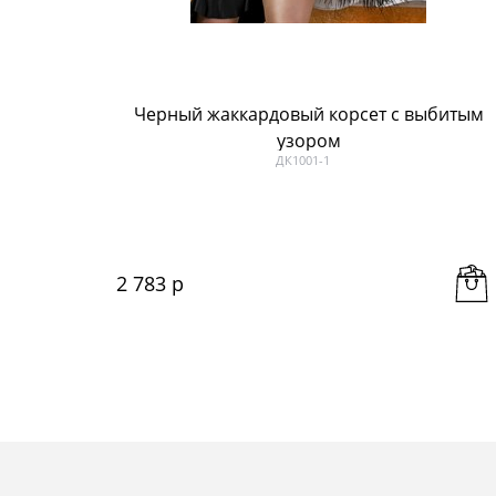
Черный жаккардовый корсет с выбитым
узором
ДК1001-1
2 783
 р