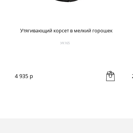
Утягивающий корсет в мелкий горошек
УК165
4 935
 р