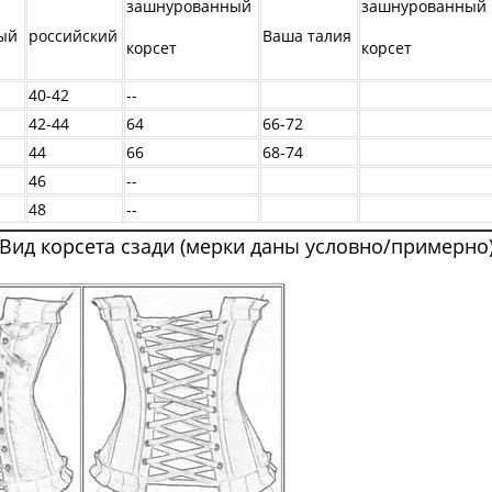
зашнурованный
зашнурованный
ый
российский
Ваша талия
корсет
корсет
40-42
--
42-44
64
66-72
44
66
68-74
46
--
48
--
Вид корсета сзади (мерки даны условно/примерно