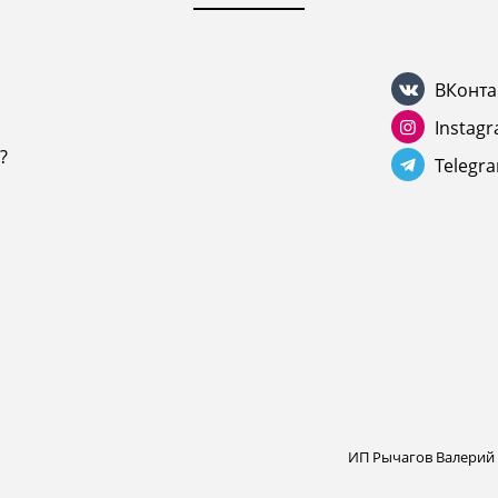
ВКонта
Instag
?
Telegr
ИП Рычагов Валерий