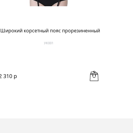
Широкий корсетный пояс прорезиненный
Широкий
УК001
2 310
 р
2 625
 