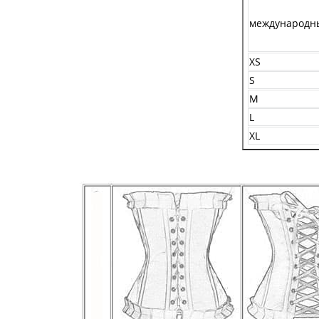
международн
XS
S
M
L
XL