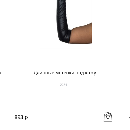
и
Длинные метенки под кожу
2254
893
 р