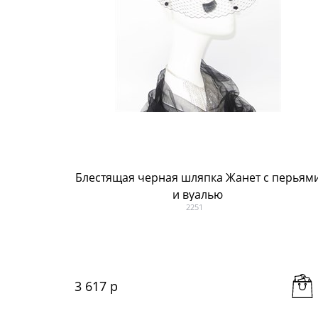
Блестящая черная шляпка Жанет с перьям
и вуалью
2251
3 617
 р