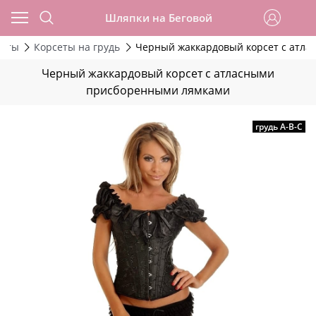
Шляпки на Беговой
сеты
Корсеты на грудь
Черный жаккардовый корсет с атл
Черный жаккардовый корсет с атласными
присборенными лямками
грудь А-В-С