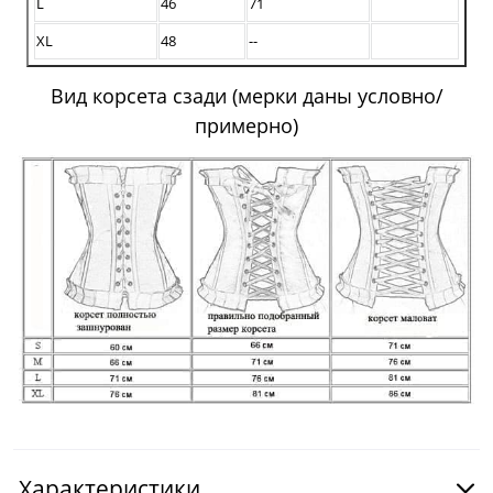
L
46
71
XL
48
--
Вид корсета сзади (мерки даны условно/
примерно)
Характеристики