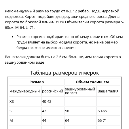
Рекомендуемый размер груди от 0-2. 12 ребер. Под шнуровкой
подложка. Корсет подойдет для девушки среднего роста. Длина
корсета по боковой линии- 31 см.Объем талии корсета размера S-
60см, M-64, L- 71.
Размер корсета подбирается по объему талии в см. Объем
груди влияет на выбор модели корсета, но не на размер,
бедра так же не имеют значения.
Ваша талия должна быть на 2-6 см больше, чем талия корсета в
зашнурованном виде
Таблица размеров и мерок
Размер
Объем талии, см
зашнурованный
международный
российский
Ваша талия
корсет
XS
40-42
--
S
42
58
60-65
M
44
64
66-71