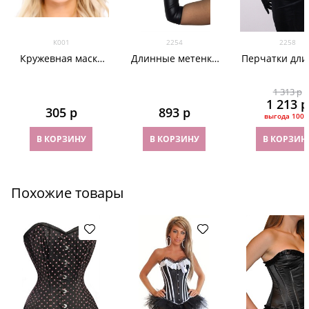
К001
2254
2258
Кружевная маска
Длинные метенки
Перчатки дл
для глаз
под кожу
из велюра ч
1 313
 р
1 213
 р
305
 р
893
 р
выгода
100 
В КОРЗИНУ
В КОРЗИНУ
В КОРЗИН
Похожие товары