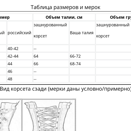
Таблица размеров и мерок
змер
Объем талии, см
Объем гр
зашнурованный
зашнурованный
ый
российский
Ваша талия
корсет
корсет
40-42
--
42-44
64
66-72
44
66
68-74
46
--
48
--
Вид корсета сзади (мерки даны условно/примерно