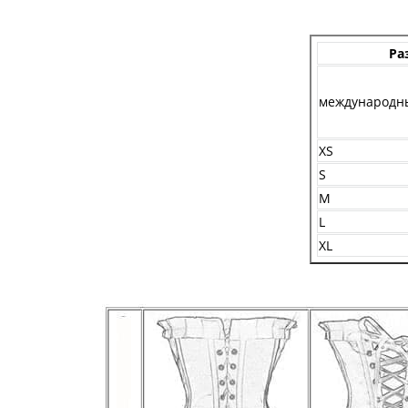
Ра
международн
XS
S
M
L
XL