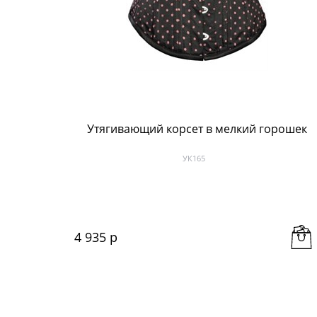
Утягивающий корсет в мелкий горошек
УК165
4 935
 р