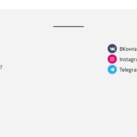
ВКонта
Instag
?
Telegr