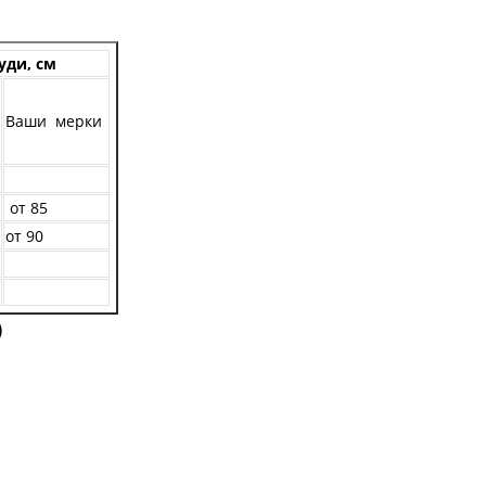
уди, см
Ваши мерки
от 85
от 90
)