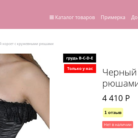
Каталог товаров
Примерка
До
й корсет с кружевными рюшами
грудь B-C-D-E
Черный 
Только у нас
рюшам
4 410
 Р
1 отзыв
Нет в наличии