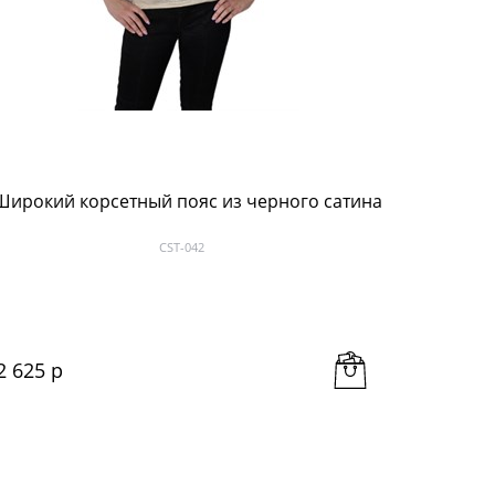
Широкий корсетный пояс из черного сатина
Жаккард
CST-042
2 625
 р
4 935
 