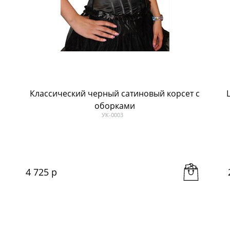
Классический черный сатиновый корсет с
оборками
УК-0003
4 725
 р