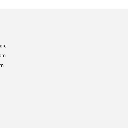
кте
ram
am