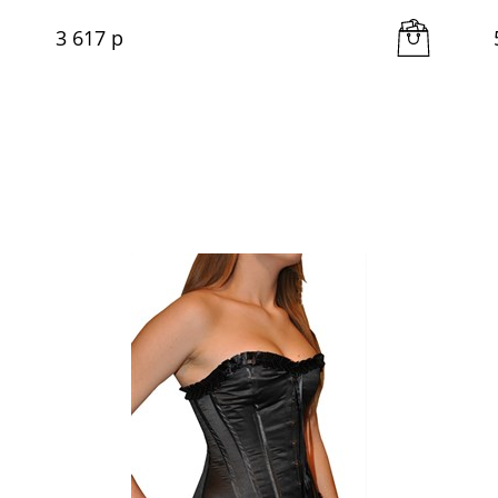
3 617
 р