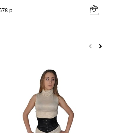
578
 р
5 148
 