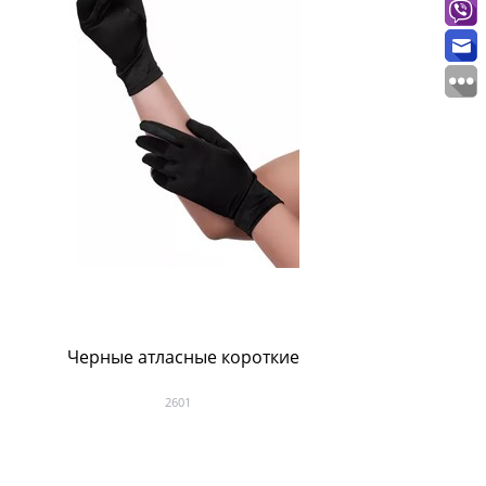
Черные атласные короткие
Чер
2601