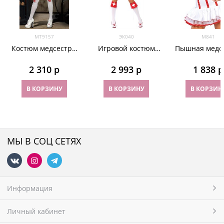
МТ9157
ЭК040
M841
Костюм медсестры
Игровой костюм
Пышная медс
зомби
медсестры,
декорирован
2 310
 р
2 993
 р
1 838
 р
красными
лакированными
В КОРЗИНУ
В КОРЗИНУ
В КОРЗИН
вставками
МЫ В СОЦ СЕТЯХ
Информация
Личный кабинет