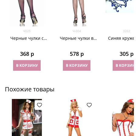
Ч025
Ч-004
3202
Черные чулки с
Черные чулки в
Синяя круже
розовым рисунком
сетку с широкой
маска на один
сзади
белой ажурной
3202
368
 р
578
 р
305
 р
резинкой и
бантиками сзади
В КОРЗИНУ
В КОРЗИНУ
В КОРЗИН
Похожие товары