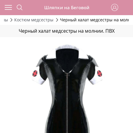
Шляпки на Беговой
тюмы
Костюм медсестры
Черный халат медсестры на молни
Черный халат медсестры на молнии. ПВХ