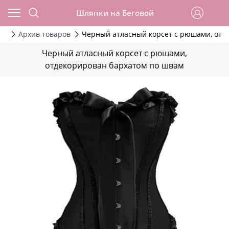
Шляпки на Беговой
да
Архив товаров
Черный атласный корсет с рюшами, отд
Черный атласный корсет с рюшами,
отдекорирован бархатом по швам