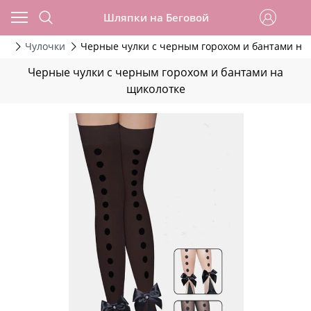
Шляпки на Беговой
ры
Чулочки
Черные чулки с черным горохом и бантами на
Черные чулки с черным горохом и бантами на
щиколотке