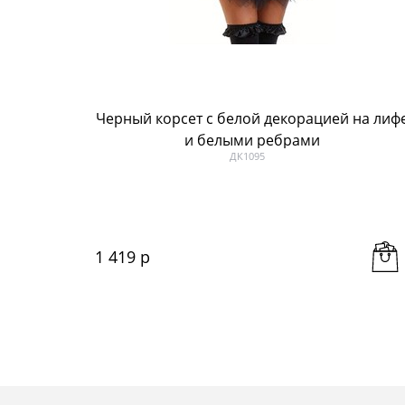
Черный корсет с белой декорацией на лиф
и белыми ребрами
ДК1095
1 419
 р