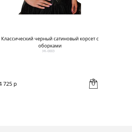
Классический черный сатиновый корсет с
Жаккард
оборками
УК-0003
4 725
 р
4 935
 