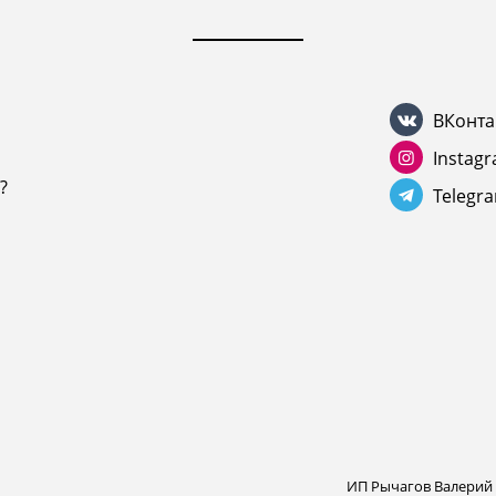
ВКонта
Instag
?
Telegr
ИП Рычагов Валерий