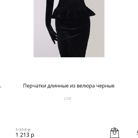
.
Перчатки длинные из велюра черные
2258
1 313
 р
1 213
 р