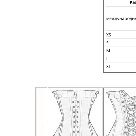
Ра
международн
XS
S
M
L
XL