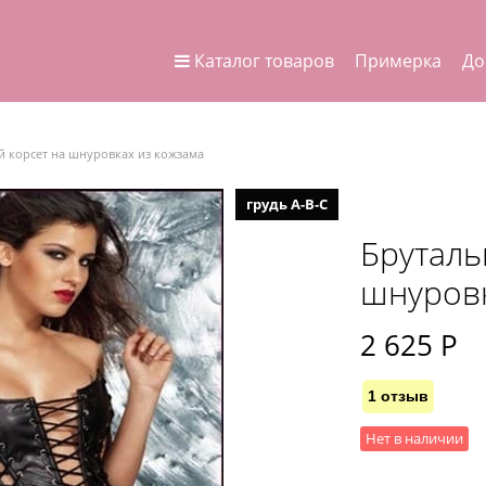
Каталог товаров
Примерка
До
 корсет на шнуровках из кожзама
грудь А-В-С
Бруталь
шнуровк
2 625
 Р
1 отзыв
Нет в наличии