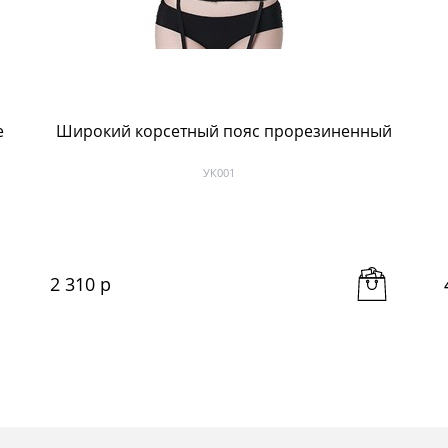
е
Широкий корсетный пояс прорезиненный
УК001
2 310
 р