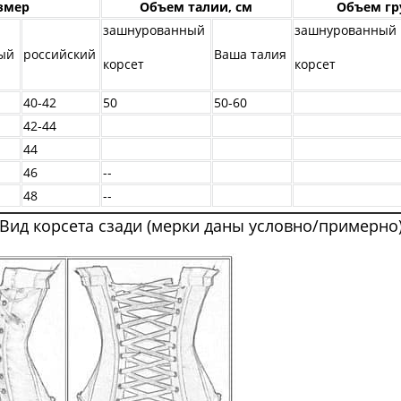
змер
Объем талии, см
Объем гр
зашнурованный
зашнурованный
ый
российский
Ваша талия
корсет
корсет
40-42
50
50-60
42-44
44
46
--
48
--
Вид корсета сзади (мерки даны условно/примерно