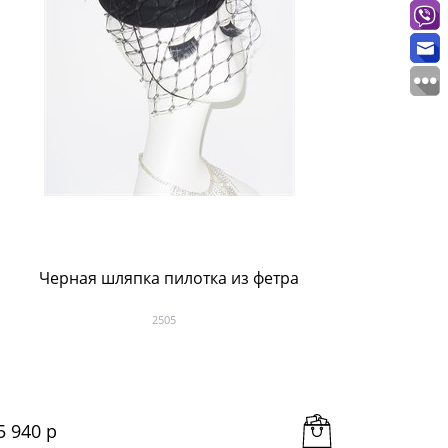
Черная шляпка пилотка из фетра
Длинны
2505
5 940
 р
1 418
 