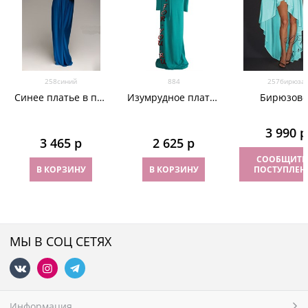
258синий
884
257бирюза
Синее платье в пол
Изумрудное платье
Бирюзово
с широкими
"Кристал" с
короткое пла
рукавами. 258
открытым плечом
пол с кружев
3 990
 р
из микромасла
длинным шле
3 465
 р
2 625
 р
257
СООБЩИТЬ
В КОРЗИНУ
В КОРЗИНУ
ПОСТУПЛЕН
МЫ В СОЦ СЕТЯХ
Информация