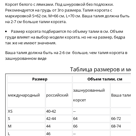
Корсет белого с лямками. Под шнуровкой без подложки.
Рекомендуется на грудь от 3го размера. Талия корсета с
маркировкой S=62 см, M=66 см, L=70 см. Ваша талия должна быть
на 2-7 см больше талии корсета.
Размер корсета подбирается по объему талии в см. Объем
груди влияет на выбор модели корсета, но не на размер, бедра
так же не имеют значения.
Ваша талия должна быть на 2-6 см больше, чем талия корсета в
зашнурованном виде
Таблица размеров и ме
Размер
Объем талии, см
зашнурованный
международный
российский
Ваша талия
корсет
XS
40-42
--
S
42-44
64
66-72
M
44
66
68-74
L
46
--