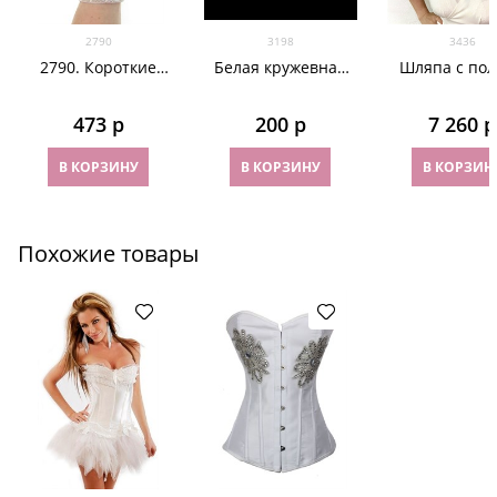
2790
3198
3436
2790. Короткие
Белая кружевная
Шляпа с по
перчатки. Гипюр
маска. 3198
для скачек
бирюзовы
473
 р
200
 р
7 260
 р
перьями. Б
В КОРЗИНУ
В КОРЗИНУ
В КОРЗИН
Похожие товары