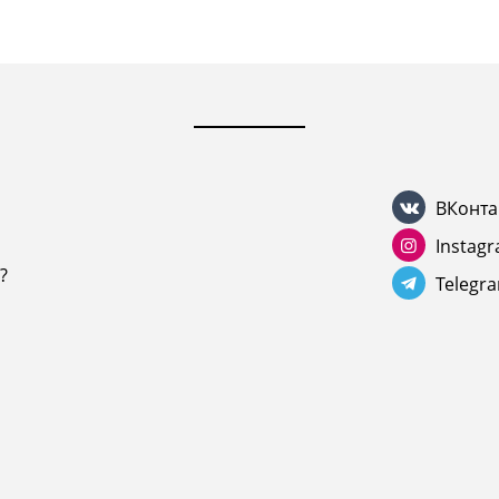
ВКонта
Instag
?
Telegr