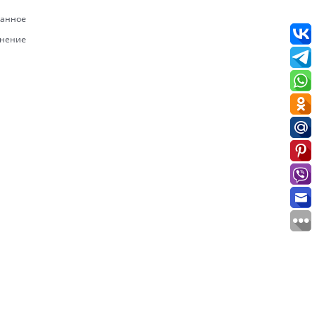
ранное
внение