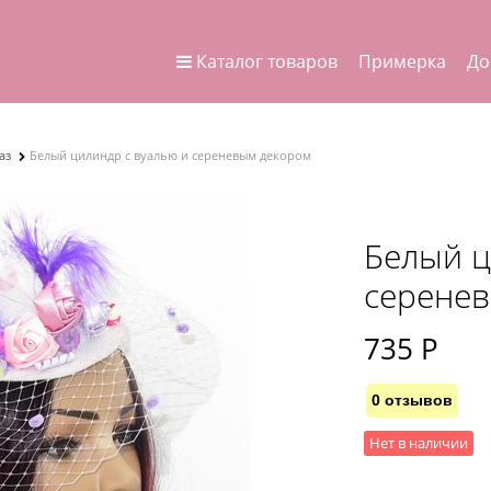
Каталог товаров
Примерка
До
аз
Белый цилиндр с вуалью и сереневым декором
Белый ц
серене
735
 Р
0 отзывов
Нет в наличии