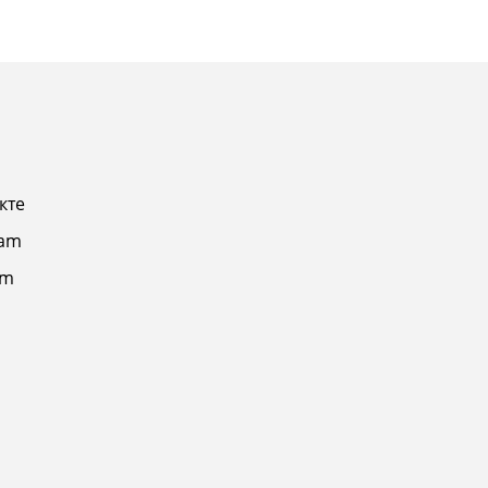
кте
ram
am