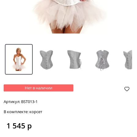
Нет в наличии
Артикул:
BST013-1
В комплекте:
корсет
1 545
 р