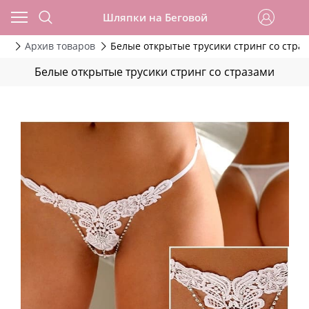
Шляпки на Беговой
да
Архив товаров
Белые открытые трусики стринг со стра
Белые открытые трусики стринг со стразами