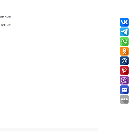
ранное
внение