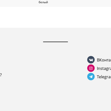
белый
ВКонта
Instag
?
Telegr