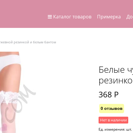
Каталог товаров
Примерка
До
ружевной резинкой и белым бантом
Белые ч
резинко
368
 Р
0 отзывов
Нет в наличии
Ед. измерения:
шт.