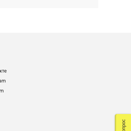
кте
ram
am