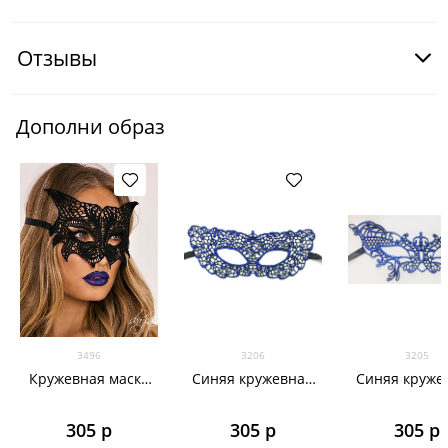
Отзывы
Дополни образ
3496
3206
3205
Кружевная маска
Синяя кружевная
Синяя круже
кошки
маска 3206
маска 320
305
 р
305
 р
305
 р