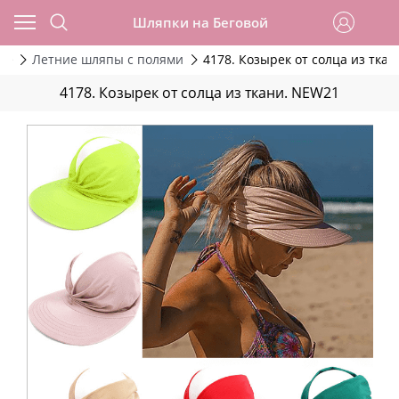
Шляпки на Беговой
ие
Летние шляпы с полями
4178. Козырек от солца из тка
4178. Козырек от солца из ткани. NEW21