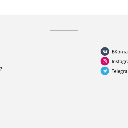
ВКонта
Instag
?
Telegr