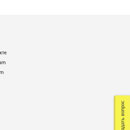
кте
ram
am
Задать вопрос