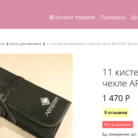
Каталог товаров
Примерка
До
сти
кисти для макияжа
11 кистей для макияжа в черном чехле ARTISTRY. Воло
11 кист
чехле A
1 470
 Р
0 отзывов
Нет в наличии
Ед. измерения:
шт.