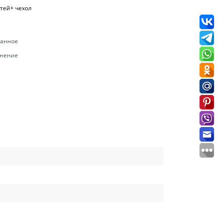
стей+ чехол
ранное
внение