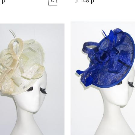
8
 р
5 148
 р