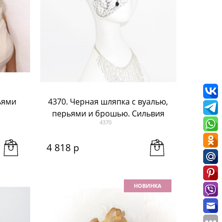
ьями
4370. Черная шляпка с вуалью,
перьями и брошью. Сильвия
4370
4 818
 р
НОВИНКА