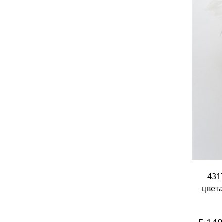
431
цвет