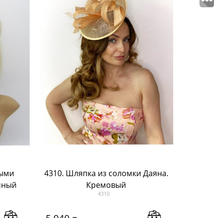
выми
4310. Шляпка из соломки Даяна.
чный
Кремовый
4310