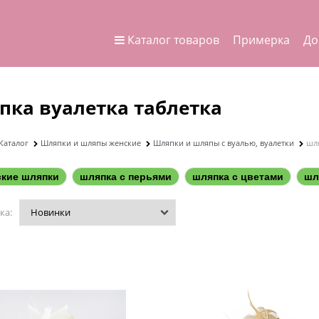
Каталог товаров
Примерка
До
пка вуалетка таблетка
Каталог
Шляпки и шляпы женские
Шляпки и шляпы с вуалью, вуалетки
шл
ские шляпки
шляпка с перьями
шляпка с цветами
шл
ка: