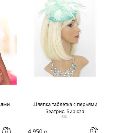
ьями
Шляпка таблетка с перьями
Беатрис. Бирюза
4588
4 950
 р