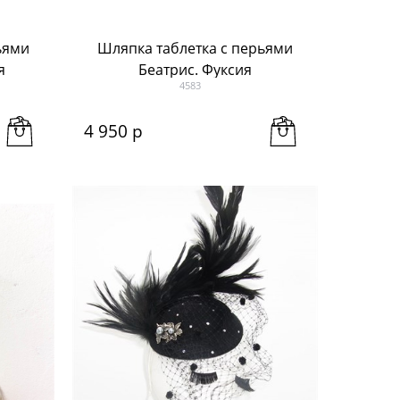
ьями
Шляпка таблетка с перьями
я
Беатрис. Фуксия
4583
4 950
 р