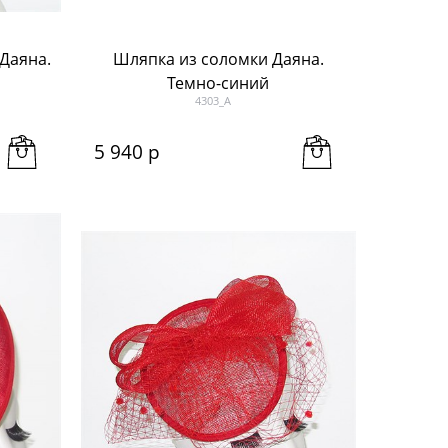
Даяна.
Шляпка из соломки Даяна.
Темно-синий
4303_A
5 940
 р