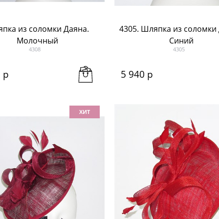
пка из соломки Даяна.
4305. Шляпка из соломки 
Молочный
Синий
4308
4305
0
 р
5 940
 р
ХИТ