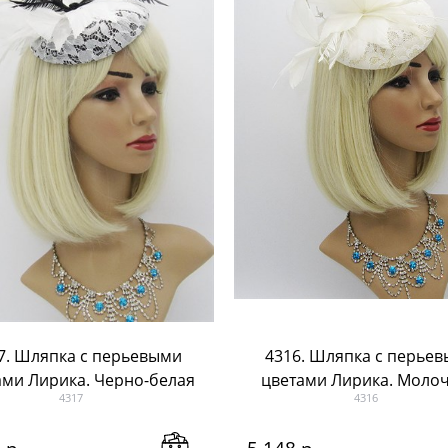
7. Шляпка с перьевыми
4316. Шляпка с перье
ами Лирика. Черно-белая
цветами Лирика. Моло
4317
4316