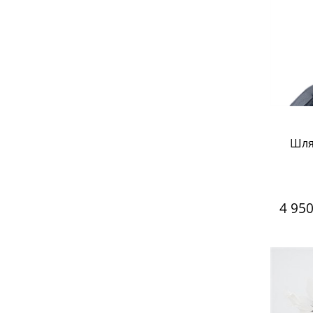
Шля
4 95