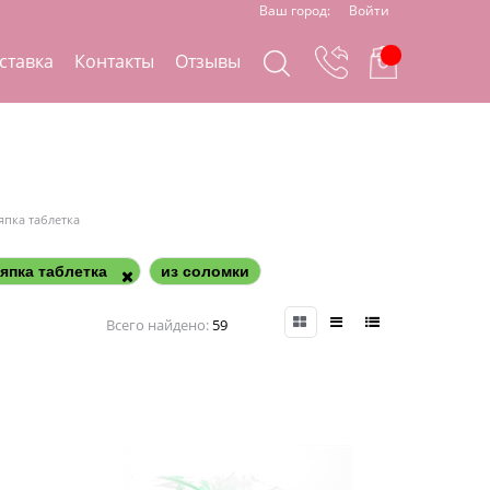
Ваш город:
Войти
ставка
Контакты
Отзывы
япка таблетка
япка таблетка
из соломки
Всего найдено:
59