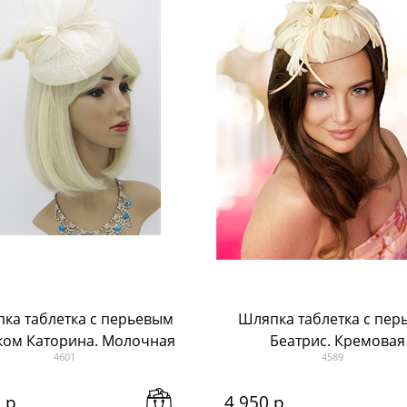
ка таблетка с перьевым
Шляпка таблетка с пер
ком Каторина. Молочная
Беатрис. Кремовая
4601
4589
0
 р
4 950
 р