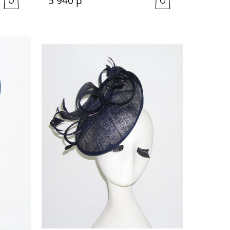
5 940
 р