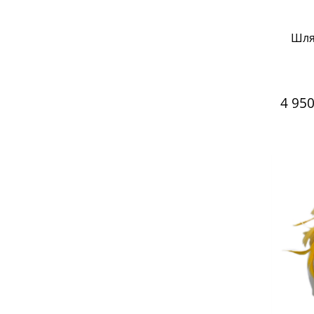
Шля
4 95