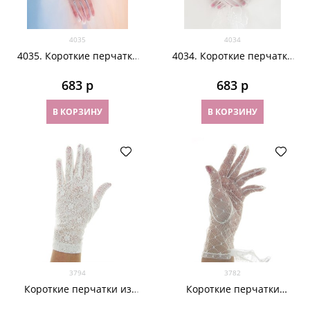
4035
4034
4035. Короткие перчатки
4034. Короткие перчатки
из фатина с рюшей. Белые
из фатина с кружевом.
Белые
683
 р
683
 р
В КОРЗИНУ
В КОРЗИНУ
3794
3782
Короткие перчатки из
Короткие перчатки
плотного кружева. Белые
Стэфани.