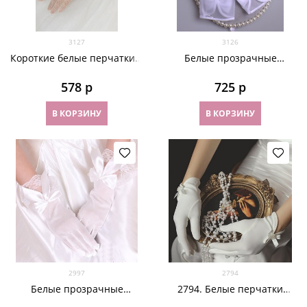
3127
3126
Короткие белые перчатки в
Белые прозрачные
сетку с рюшей
перчатки с бантиком
578
 р
725
 р
В КОРЗИНУ
В КОРЗИНУ
2997
2794
Белые прозрачные
2794. Белые перчатки
перчатки с бантиком и
плотный трикотаж