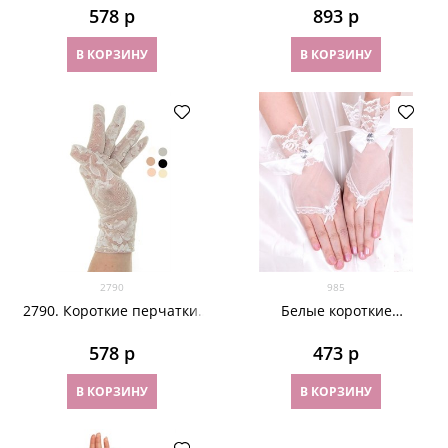
рюшами
578
 р
893
 р
В КОРЗИНУ
В КОРЗИНУ
2790
985
2790. Короткие перчатки.
Белые короткие
Гипюр
прозрачные перчатки с
бантиком и рюшами
578
 р
473
 р
В КОРЗИНУ
В КОРЗИНУ