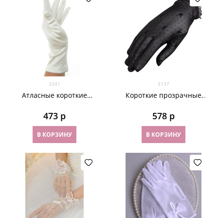
3241
3137
Атласные короткие
Короткие прозрачные
перчатки. Айвори
перчатки с
плейбойчиками. 6 цветов
473
 р
578
 р
В КОРЗИНУ
В КОРЗИНУ