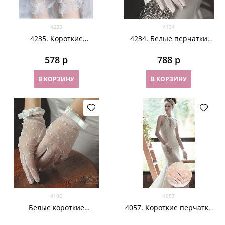
4235
4134
4235. Короткие
4234. Белые перчатки
прозрачные перчатки .
сетка с атласом
Белые
578
 р
788
 р
В КОРЗИНУ
В КОРЗИНУ
4106
4057
Белые короткие
4057. Короткие перчатки
прозрачные перчатки с
из фатина в цветочек с