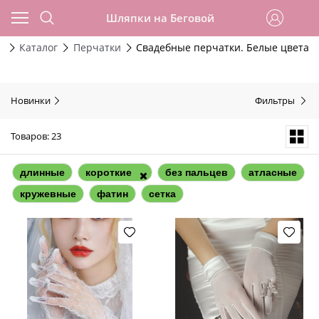
Шляпки на Беговой
я
Каталог
Перчатки
Свадебные перчатки. Белые цвета
Новинки
Фильтры
Товаров: 23
длинные
короткие
без пальцев
атласные
кружевные
фатин
сетка