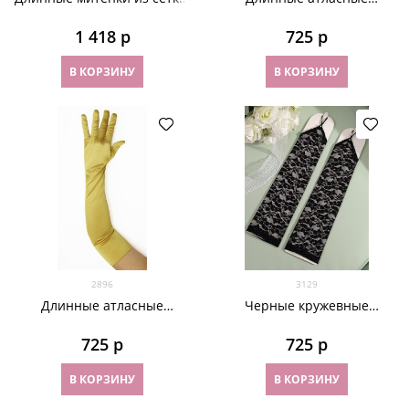
Черные и белые
перчатки цвета марсала.
50 и 55 см
1 418
 р
725
 р
В КОРЗИНУ
В КОРЗИНУ
2896
3129
Длинные атласные
Черные кружевные
золотые перчатки. 50 и 55
перчатки на один палец
см
725
 р
725
 р
В КОРЗИНУ
В КОРЗИНУ