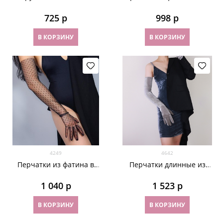
длинные. 3143
На узкую руку
725
 р
998
 р
В КОРЗИНУ
В КОРЗИНУ
4249
4642
Перчатки из фатина в
Перчатки длинные из
мушку длинные. Черные
велюра. Серые. 68 см
1 040
 р
1 523
 р
В КОРЗИНУ
В КОРЗИНУ