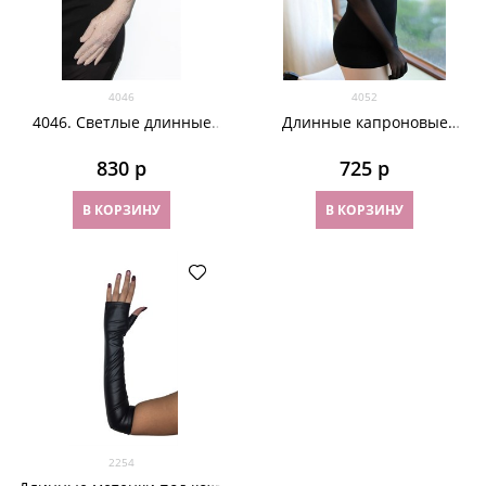
4046
4052
4046. Светлые длинные
Длинные капроновые
перчатки 55см. Трикотаж
перчатки
жаккард
830
 р
725
 р
В КОРЗИНУ
В КОРЗИНУ
2254