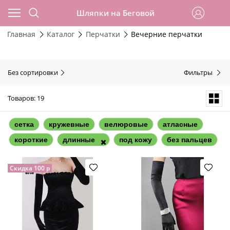
Шляпки на Беговой
Главная
Каталог
Перчатки
Вечерние перчатки
Без сортировки
Фильтры
Товаров: 19
сетка
кружевные
велюровые
атласные
короткие
длинные
под кожу
без пальцев
Скидка 100 р