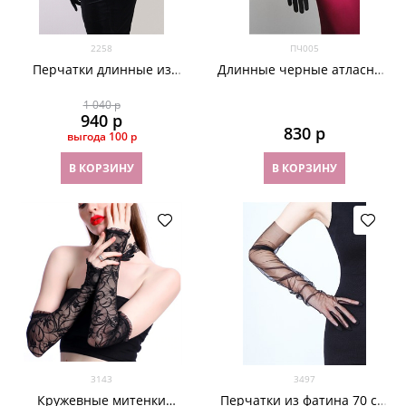
2258
ПЧ005
Перчатки длинные из
Длинные черные атласные
велюра черные
перчатки
1 040
 р
940
 р
830
 р
выгода
100 р
В КОРЗИНУ
В КОРЗИНУ
3143
3497
Кружевные митенки
Перчатки из фатина 70 см.