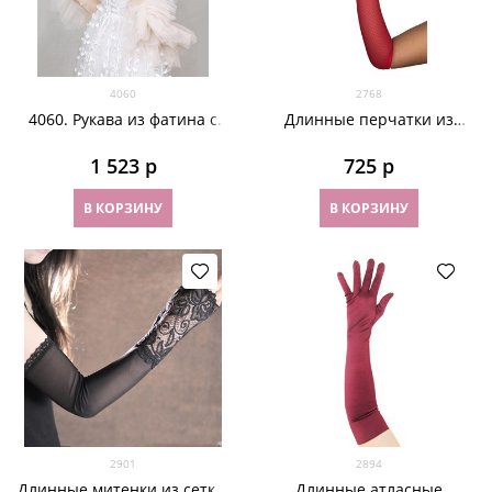
4060
2768
4060. Рукава из фатина с
Длинные перчатки из
пушистым краем
сетки "мушка". Красные
1 523
 р
725
 р
В КОРЗИНУ
В КОРЗИНУ
2901
2894
Длинные митенки из сетки.
Длинные атласные