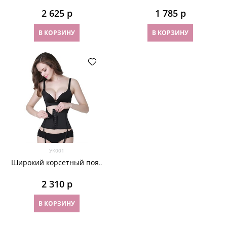
из черного сатина
чашками и лямками
2 625
 р
1 785
 р
В КОРЗИНУ
В КОРЗИНУ
УК001
Широкий корсетный пояс
прорезиненный
2 310
 р
В КОРЗИНУ