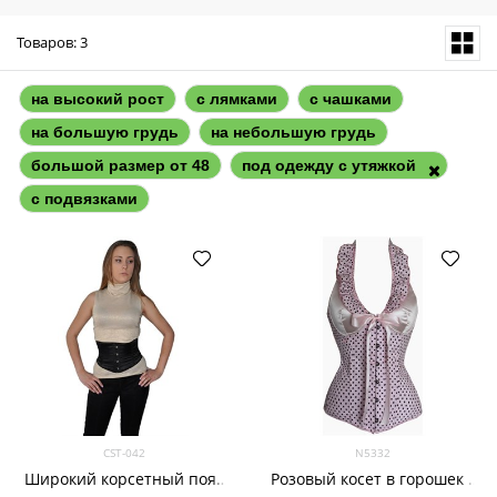
Товаров: 3
на высокий рост
с лямками
с чашками
на большую грудь
на небольшую грудь
большой размер от 48
под одежду с утяжкой
с подвязками
CST-042
N5332
Широкий корсетный пояс
Розовый косет в горошек с