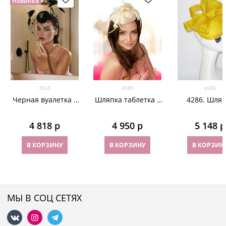
Новинка
3525
4589
4286
Черная вуалетка с
Шляпка таблетка с
4286. Шляп
черной брошью
перьями Беатрис.
таблетка Ала
"бабочки"
Кремовая
Жёлтый
4 818
 р
4 950
 р
5 148
 р
В КОРЗИНУ
В КОРЗИНУ
В КОРЗИН
МЫ В СОЦ СЕТЯХ